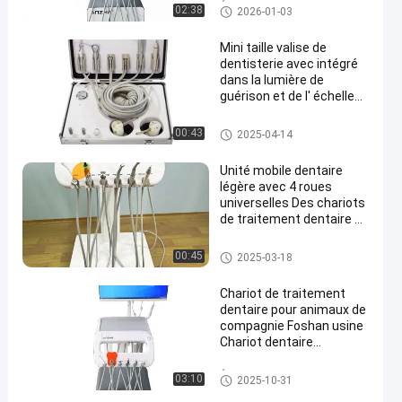
vétérinaire portable,
Équipement dentaire vétérinair
02:38
2026-01-03
chariot dentaire OEM
e
Mini taille valise de
dentisterie avec intégré
dans la lumière de
guérison et de l' échelle
dentaire mobile unité de
traitement dentaire
Chariot dentaire mobile
00:43
2025-04-14
Unité mobile dentaire
légère avec 4 roues
universelles Des chariots
de traitement dentaire de
conception simple
Chariot dentaire mobile
00:45
2025-03-18
Chariot de traitement
dentaire pour animaux de
compagnie Foshan usine
Chariot dentaire
vétérinaire sur mesure
avec caméra orale
Équipement dentaire vétérinair
03:10
2025-10-31
e