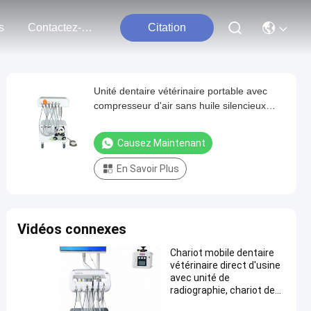
s
Contactez-Nous
Citation
Unité dentaire vétérinaire portable avec
compresseur d'air sans huile silencieux
Système d'aspiration de lumière de
cicatrisation LED intégré pour la clinique
Causez Maintenant
animale
En Savoir Plus
Vidéos connexes
Chariot mobile dentaire
vétérinaire direct d'usine
avec unité de
radiographie, chariot de
traitement dentaire