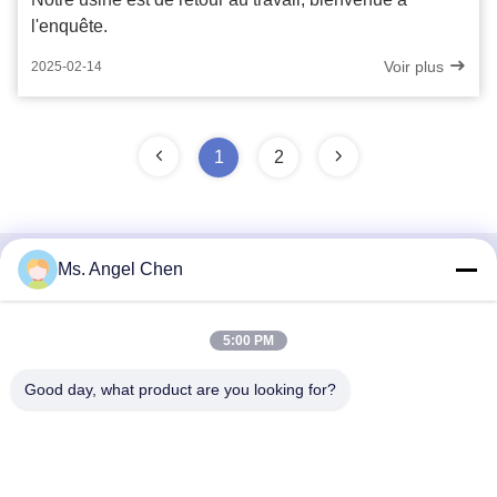
l'enquête.
Voir plus
2025-02-14
1
2
Ms. Angel Chen
Contact rapide
Adresse
5:00 PM
Bâtiment 4F 22, Parc Industriel Shenke (SSIPC), No. 6,
Good day, what product are you looking for?
Route Xingye Est, Ville de Shishan, District de Nanhai, Ville
de Foshan, 528000 Guangdong, R. P. Chine
Téléphone
86-139-28945294