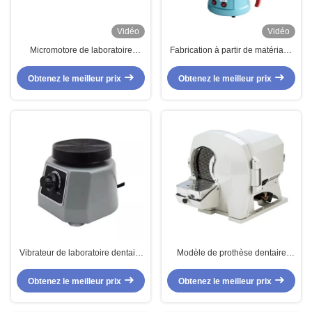
Vidéo
Vidéo
Micromotore de laboratoire
Fabrication à partir de matériaux
dentaire de 65W Vitesse de
d'une teneur en dioxyde de
puissance élevée 35000 ((R/Min)
carbone inférieure ou égale à
Obtenez le meilleur prix
Obtenez le meilleur prix
Fort 204 Micromotore dentaire
50%
Vibrateur de laboratoire dentaire
Modèle de prothèse dentaire
de petite taille
humide et sèche Trimmer finition
en plâtre dentaire
Obtenez le meilleur prix
Obtenez le meilleur prix