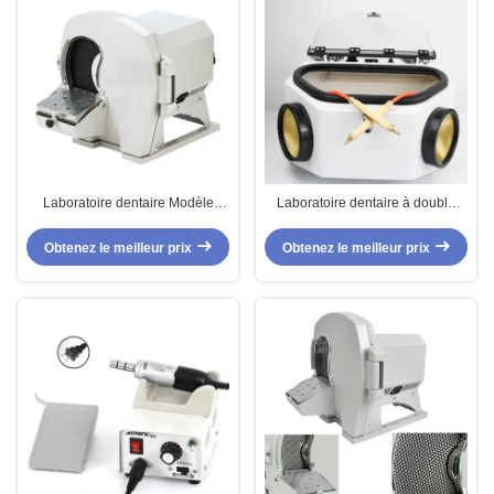
Laboratoire dentaire Modèle
Laboratoire dentaire à double
humide et sec Trimmer 2800Rpm
réservoir Sandblaster couronnes
Modèle dentaire Trimmer pour le
de porcelaine Polissage de buse
Obtenez le meilleur prix
Obtenez le meilleur prix
plâtre
dentaire sablage