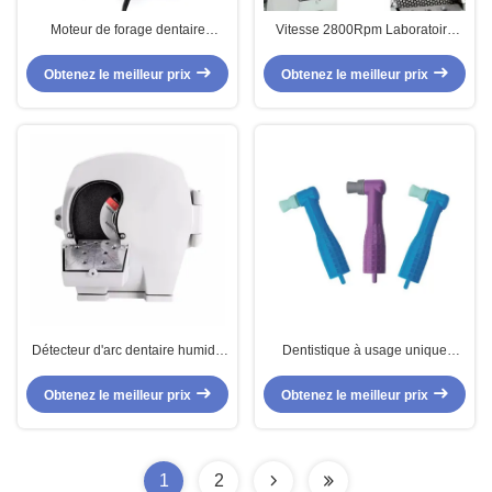
Moteur de forage dentaire
Vitesse 2800Rpm Laboratoire
électrique à puissante puissance
dentaire polissage Machine de
65W
meulage de laboratoire dentaire
Obtenez le meilleur prix
Obtenez le meilleur prix
modèle de découpage
Détecteur d'arc dentaire humide
Dentistique à usage unique
et sec 500W Détecteur de modèle
Angle de polissage Coupe en
de finition en plâtre dentaire
plastique Dents blanchissants
Obtenez le meilleur prix
Obtenez le meilleur prix
Prophy Dentistique Angles
1
2