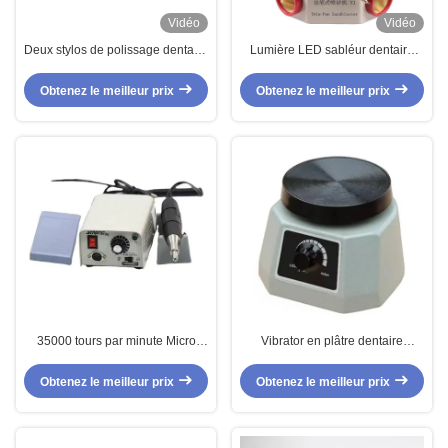
Vidéo
Vidéo
Deux stylos de polissage dentaire
Lumière LED sabléur dentaire
Sanblaster nettoyage oral
Deux stylo équipement de
Sandblaster dentaire avec
laboratoire dentaire machine de
Obtenez le meilleur prix
Obtenez le meilleur prix
armoire
sablage dentaire
35000 tours par minute Micro
Vibrator en plâtre dentaire
moteur dentaire de type E
miniforme ronde machine à
secouer les dents électrique
Obtenez le meilleur prix
Obtenez le meilleur prix
Vibrator dentaire