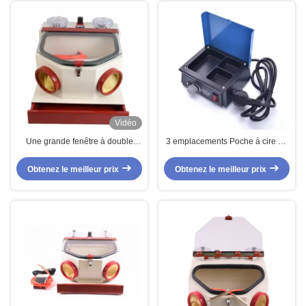
Vidéo
Une grande fenêtre à double
3 emplacements Poche à cire de
stylo sabléur dentaire avec tiroir
laboratoire dentaire Poche à cire
13,5 x 12,8 x 5,3 cm
Obtenez le meilleur prix
Obtenez le meilleur prix