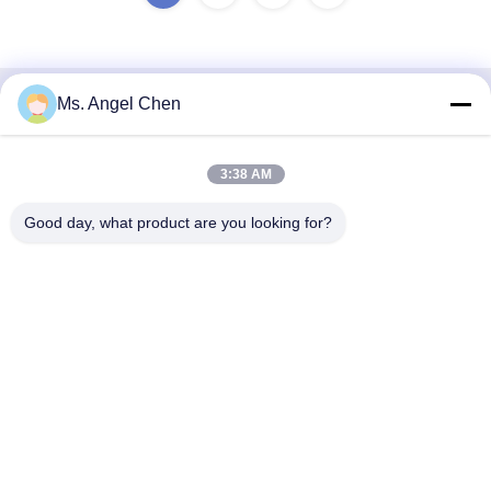
Ms. Angel Chen
Contact rapide
Adresse
3:38 AM
Bâtiment 4F 22, Parc Industriel Shenke (SSIPC), No. 6,
Good day, what product are you looking for?
Route Xingye Est, Ville de Shishan, District de Nanhai, Ville
de Foshan, 528000 Guangdong, R. P. Chine
Téléphone
86-139-28945294
E-mail
angel@anzhedental.com