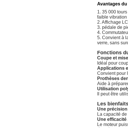
Avantages du 
1. 35 000 tours
faible vibratio
2. Affichage L
3. pédale de pi
4. Commutateur 
5. Convient à l
verre, sans sur
Fonctions du
Coupe et mise
Idéal pour coup
Applications 
Convient pour l
Prothèses den
Aide à préparer
Utilisation po
Il peut être ut
Les bienfait
Une précision
La capacité de 
Une efficacité
Le moteur puiss