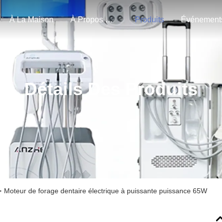
À La Maison
À Propos De Nous
Produits
Événement
Détails Des Produits
>
Moteur de forage dentaire électrique à puissante puissance 65W