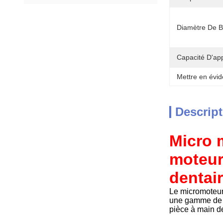
Diamètre De B
Capacité D'ap
Mettre en évid
Descript
Micro 
moteur
dentai
Le micromoteur 
une gamme de pr
pièce à main de