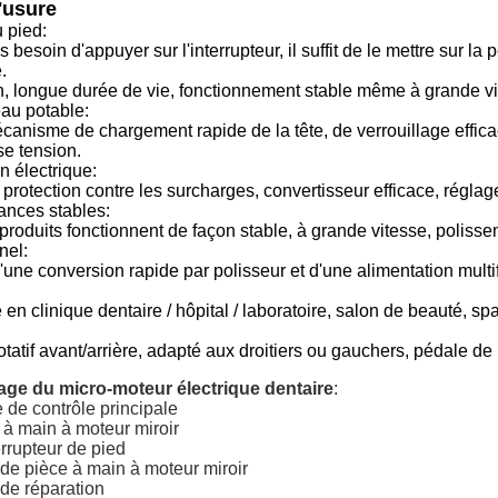
l'usure
 pied:
besoin d'appuyer sur l'interrupteur, il suffit de le mettre sur la
.
, longue durée de vie, fonctionnement stable même à grande vites
eau potable:
anisme de chargement rapide de la tête, de verrouillage efficace
e tension.
n électrique:
 protection contre les surcharges, convertisseur efficace, réglag
ances stables:
produits fonctionnent de façon stable, à grande vitesse, polisse
nel:
ne conversion rapide par polisseur et d'une alimentation multi
sé en clinique dentaire / hôpital / laboratoire, salon de beauté, 
atif avant/arrière, adapté aux droitiers ou gauchers, pédale de 
age du micro-moteur électrique dentaire
:
 de contrôle principale
 à main à moteur miroir
errupteur de pied
de pièce à main à moteur miroir
 de réparation