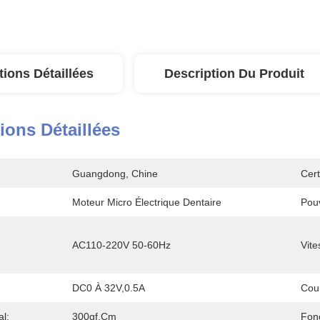
tions Détaillées
Description Du Produit
ions Détaillées
Guangdong, Chine
Cert
Moteur Micro Électrique Dentaire
Pouv
AC110-220V 50-60Hz
Vite
DC0 À 32V,0.5A
Cou
l:
300gf.cm
Fonc