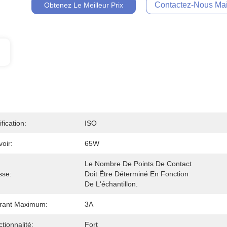
Contactez-Nous Mai
Obtenez Le Meilleur Prix
ification:
ISO
oir:
65W
Le Nombre De Points De Contact 
sse:
Doit Être Déterminé En Fonction 
De L'échantillon.
rant Maximum:
3A
tionnalité:
Fort