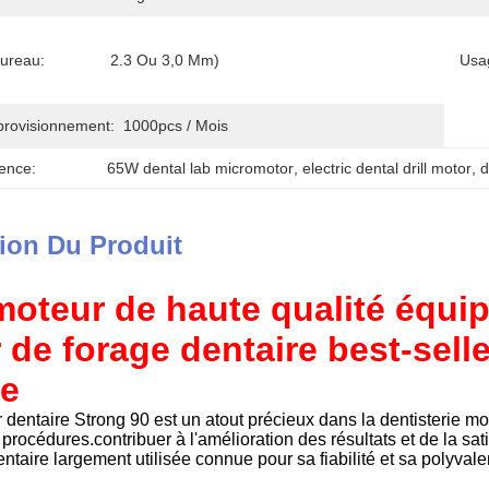
ureau:
2.3 Ou 3,0 Mm)
Usa
provisionnement:
1000pcs / Mois
ence:
65W dental lab micromotor
, 
electric dental drill motor
, 
d
ion Du Produit
moteur de haute qualité équip
 de forage dentaire best-sell
re
dentaire Strong 90 est un atout précieux dans la dentisterie mo
océdures.contribuer à l'amélioration des résultats et de la sat
ntaire largement utilisée connue pour sa fiabilité et sa polyva