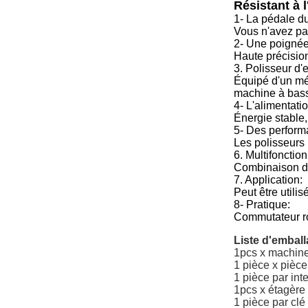
Résistant à 
1- La pédale du
Vous n'avez pas 
2- Une poignée
Haute précision
3. Polisseur d'
Équipé d'un méc
machine à bass
4- L'alimentatio
Énergie stable,
5- Des perform
Les polisseurs 
6. Multifonction
Combinaison d'u
7. Application:
Peut être utili
8- Pratique:
Commutateur rot
Liste d'emball
1pcs x machine
1 pièce x pièce
1 pièce par int
1pcs x étagère 
1 pièce par clé