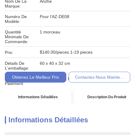
Nom De La
Anzhe
Marque:
Numéro De
Pour l'AZ-DE08
Modèle:
Quantité
1 morceau
Minimale De
Commande:
$140.00/pieces 1-19 pieces
Prix:
Détails De
60 x 40 x 32 cm
L'emballage:
Obtenez Le Meilleur Prix
Contactez-Nous Maintenant
Conditions De
T / T, Western Union, Moneygram
Paiement:
Informations Détaillées
Description Du Produit
Informations Détaillées