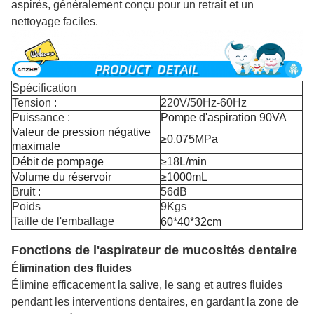
aspirés, généralement conçu pour un retrait et un
nettoyage faciles.
Spécification
Tension :
220V/50Hz-60Hz
Puissance :
Pompe d'aspiration 90VA
Valeur de pression négative
≥0,075MPa
maximale
Débit de pompage
≥18L/min
Volume du réservoir
≥1000mL
Bruit :
56dB
Poids
9Kgs
Taille de l'emballage
60*40*32cm
Fonctions de l'aspirateur de mucosités dentaire
Élimination des fluides
Élimine efficacement la salive, le sang et autres fluides
pendant les interventions dentaires, en gardant la zone de