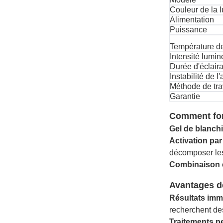
Couleur de la 
Alimentation
Puissance
Température de
Intensité lumi
Durée d'éclair
Instabilité de l
Méthode de tra
Garantie
Comment fon
Gel de blanch
Activation par
décomposer les
Combinaison c
Avantages d
Résultats imm
recherchent de
Traitements p