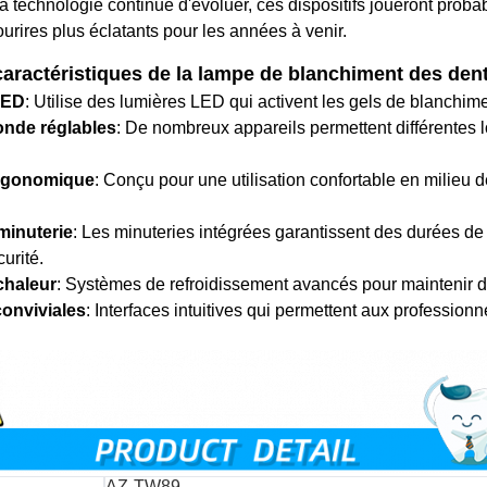
 technologie continue d'évoluer, ces dispositifs joueront proba
urires plus éclatants pour les années à venir.
caractéristiques de la lampe de blanchiment des den
LED
: Utilise des lumières LED qui activent les gels de blanchimen
nde réglables
: De nombreux appareils permettent différentes l
rgonomique
: Conçu pour une utilisation confortable en milieu 
minuterie
: Les minuteries intégrées garantissent des durées de 
urité.
chaleur
: Systèmes de refroidissement avancés pour maintenir de
nviviales
: Interfaces intuitives qui permettent aux profession
AZ-TW89