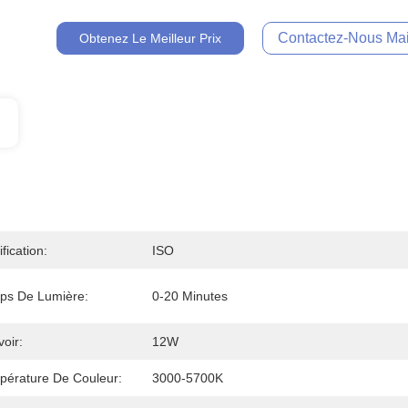
Contactez-Nous Mai
Obtenez Le Meilleur Prix
ification:
ISO
ps De Lumière:
0-20 Minutes
oir:
12W
pérature De Couleur:
3000-5700K