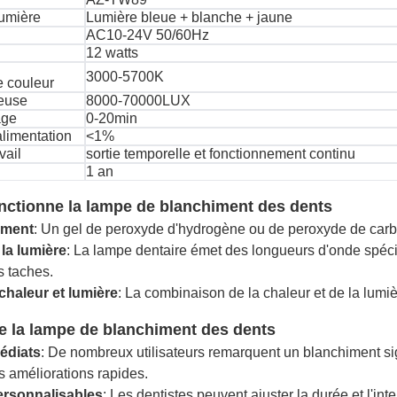
lumière
Lumière bleue + blanche + jaune
AC10-24V 50/60Hz
12 watts
3000-5700K
 couleur
neuse
8000-70000LUX
age
0-20min
'alimentation
<1%
vail
sortie temporelle et fonctionnement continu
1 an
ctionne la lampe de blanchiment des dents
iment
: Un gel de peroxyde d'hydrogène ou de peroxyde de carba
 la lumière
: La lampe dentaire émet des longueurs d'onde spécifiq
 taches.
haleur et lumière
: La combinaison de la chaleur et de la lumiè
e la lampe de blanchiment des dents
édiats
: De nombreux utilisateurs remarquent un blanchiment sign
s améliorations rapides.
ersonnalisables
: Les dentistes peuvent ajuster la durée et l'in