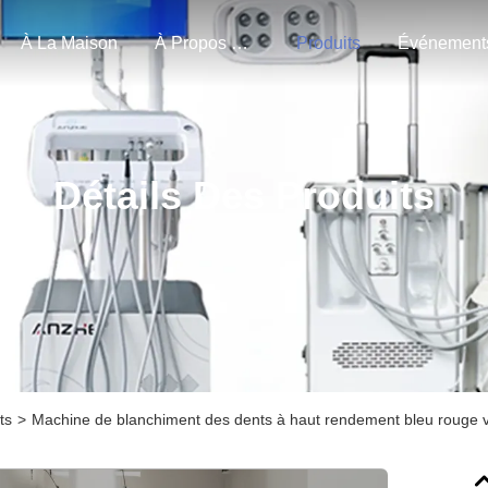
À La Maison
À Propos De Nous
Produits
Événement
Détails Des Produits
ts
>
Machine de blanchiment des dents à haut rendement bleu rouge vi