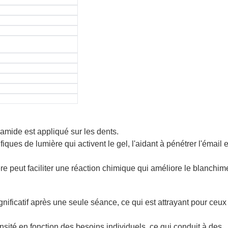
mide est appliqué sur les dents.
ues de lumière qui activent le gel, l'aidant à pénétrer l'émail e
re peut faciliter une réaction chimique qui améliore le blanchim
ificatif après une seule séance, ce qui est attrayant pour ceux
tensité en fonction des besoins individuels, ce qui conduit à des