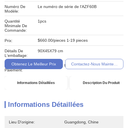
Numéro De
Le numéro de série de l'AZF60B
Modèle:
Quantité
1pcs
Minimale De
Commande:
$660.00/pieces 1-19 pieces
Prix:
Détails De
90X45X79 cm
L'emballage:
Obtenez Le Meilleur Prix
Contactez-Nous Maintenant
Conditions De
T / T, Western Union,
Paiement:
Informations Détaillées
Description Du Produit
Informations Détaillées
Lieu D'origine:
Guangdong, Chine