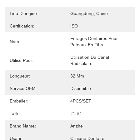
Lieu D'origine:
Guangdong, Chine
Certification:
ISO
Forages Dentaires Pour 
Nom:
Poteaux En Fibre
Utilisation Du Canal 
Utilisé Pour:
Radiculaire
Longueur:
32 Mm
Service OEM:
Disponible
Emballer:
4PCS/SET
Taille:
#1-#4
Brand Name:
Anzhe
Usage:
Clinique Dentaire