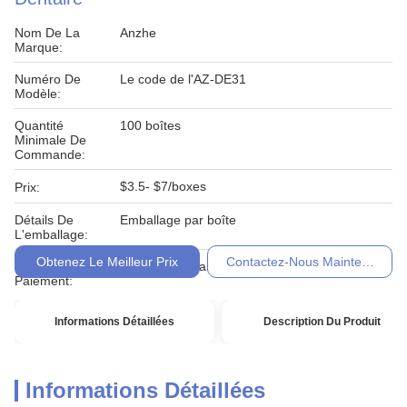
Nom De La
Anzhe
Marque:
Numéro De
Le code de l'AZ-DE31
Modèle:
Quantité
100 boîtes
Minimale De
Commande:
$3.5- $7/boxes
Prix:
Détails De
Emballage par boîte
L'emballage:
Obtenez Le Meilleur Prix
Contactez-Nous Maintenant
Conditions De
T/T, MoneyGram, Western Union
Paiement:
Informations Détaillées
Description Du Produit
Informations Détaillées