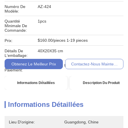
Numéro De
AZ-424
Modèle:
Quantité
1pcs
Minimale De
Commande:
$160.00/pieces 1-19 pieces
Prix:
Détails De
40X20X35 cm
L'emballage:
Obtenez Le Meilleur Prix
Contactez-Nous Maintenant
Conditions De
T / T, Western Union, Moneygram
Paiement:
Informations Détaillées
Description Du Produit
Informations Détaillées
Lieu D'origine:
Guangdong, Chine