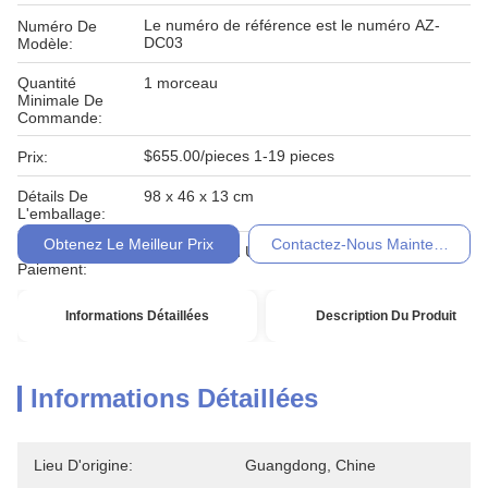
Le numéro de référence est le numéro AZ-
Numéro De
DC03
Modèle:
Quantité
1 morceau
Minimale De
Commande:
$655.00/pieces 1-19 pieces
Prix:
Détails De
98 x 46 x 13 cm
L'emballage:
Obtenez Le Meilleur Prix
Contactez-Nous Maintenant
Conditions De
T / T, Western Union, Moneygram
Paiement:
Informations Détaillées
Description Du Produit
Informations Détaillées
Lieu D'origine:
Guangdong, Chine