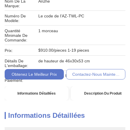
Nom De La
Anzhe
Marque:
Numéro De
Le code de l'AZ-TWL-PC
Modèle:
Quantité
1 morceau
Minimale De
Commande:
$910.00/pieces 1-19 pieces
Prix:
Détails De
de hauteur de 46x30x53 cm
L'emballage:
Obtenez Le Meilleur Prix
Contactez-Nous Maintenant
Conditions De
T / T, Western Union, Moneygram
Paiement:
Informations Détaillées
Description Du Produit
Informations Détaillées