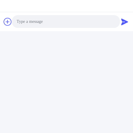
Photo
Video Call
Audio Call