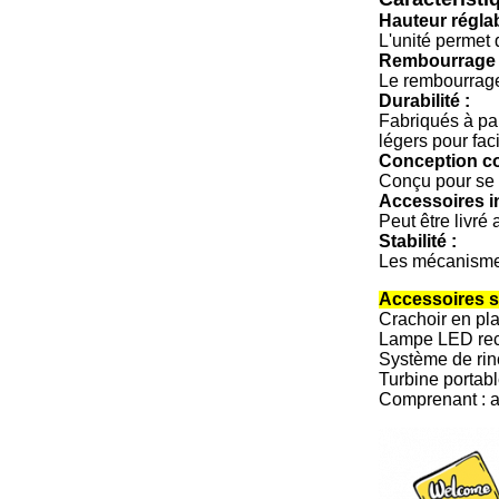
Hauteur réglab
L'unité permet 
Rembourrage c
Le rembourrage
Durabilité :
Fabriqués à par
légers pour facil
Conception c
Conçu pour se p
Accessoires i
Peut être livré
Stabilité :
Les mécanismes 
Accessoires s
Crachoir en pl
Lampe LED rec
Système de rin
Turbine portabl
Comprenant : as