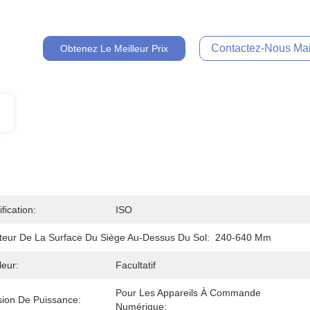
Contactez-Nous Mai
Obtenez Le Meilleur Prix
ification:
ISO
teur De La Surface Du Siège Au-Dessus Du Sol:
240-640 Mm
eur:
Facultatif
Pour Les Appareils À Commande 
sion De Puissance:
Numérique: