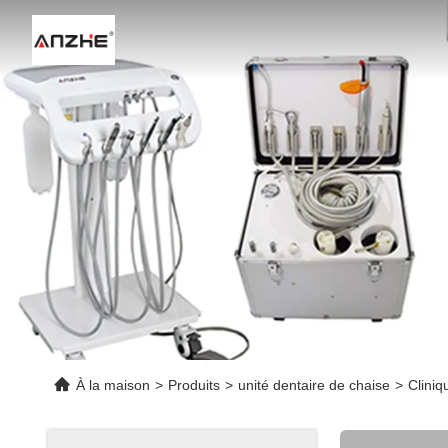
À la maison
>
Produits
>
unité dentaire de chaise
>
Cliniq