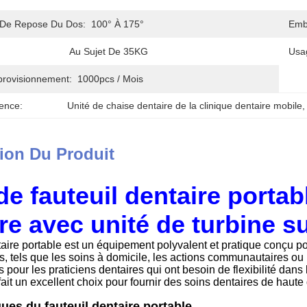
 De Repose Du Dos:
100° À 175°
Emba
Au Sujet De 35KG
Usa
provisionnement:
1000pcs / Mois
ence:
Unité de chaise dentaire de la clinique dentaire mobile
,
ion Du Produit
de fauteuil dentaire portab
re avec unité de turbine 
taire portable est un équipement polyvalent et pratique conçu p
s, tels que les soins à domicile, les actions communautaires ou 
s pour les praticiens dentaires qui ont besoin de flexibilité dans
fait un excellent choix pour fournir des soins dentaires de haute
ques du fauteuil dentaire portable