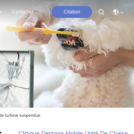
s
Contactez-Nous
Citation
é de turbine suspendue
Clinique Dentaire Mobile Unité De Chaise