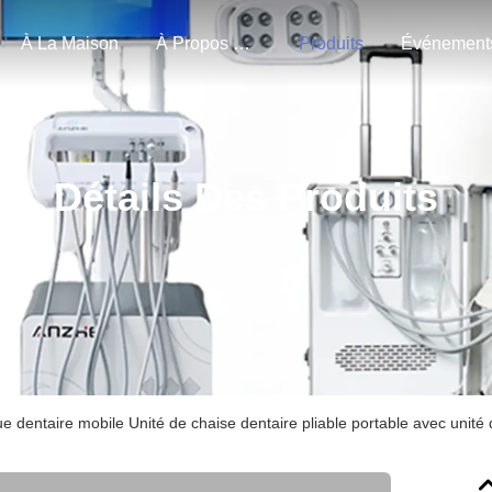
À La Maison
À Propos De Nous
Produits
Événement
Détails Des Produits
ue dentaire mobile Unité de chaise dentaire pliable portable avec unit