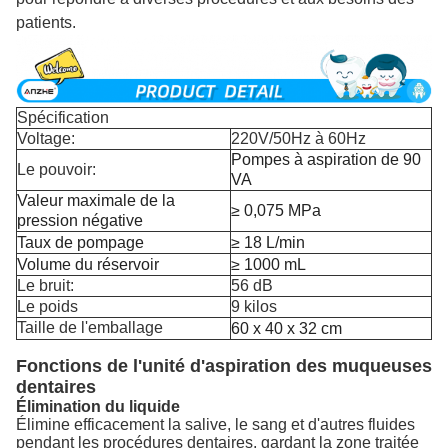
patients.
Spécification
Voltage:
220V/50Hz à 60Hz
Pompes à aspiration de 90
Le pouvoir:
VA
Valeur maximale de la
≥ 0,075 MPa
pression négative
Taux de pompage
≥ 18 L/min
Volume du réservoir
≥ 1000 mL
Le bruit:
56 dB
Le poids
9 kilos
Taille de l'emballage
60 x 40 x 32 cm
Fonctions de l'unité d'aspiration des muqueuses
dentaires
Élimination du liquide
Élimine efficacement la salive, le sang et d'autres fluides
pendant les procédures dentaires, gardant la zone traitée