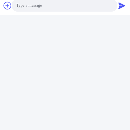
Photo
Video Call
Audio Call