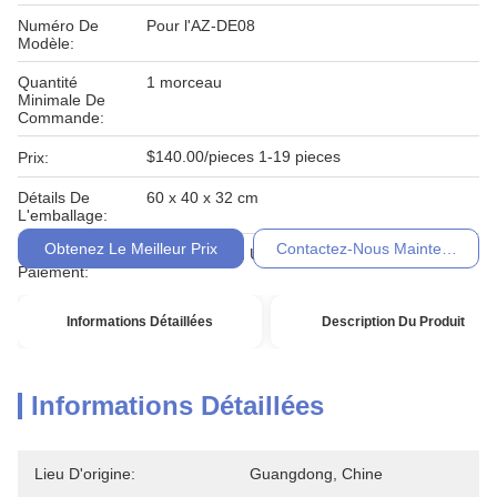
Numéro De
Pour l'AZ-DE08
Modèle:
Quantité
1 morceau
Minimale De
Commande:
$140.00/pieces 1-19 pieces
Prix:
Détails De
60 x 40 x 32 cm
L'emballage:
Obtenez Le Meilleur Prix
Contactez-Nous Maintenant
Conditions De
T / T, Western Union, Moneygram
Paiement:
Informations Détaillées
Description Du Produit
Informations Détaillées
Lieu D'origine:
Guangdong, Chine