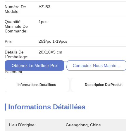
Numéro De
AZ-B3
Modèle:
Quantité
1pcs
Minimale De
Commande:
25$/pc 1-19pcs
Prix:
Détails De
20X10X5 cm
L'emballage:
Obtenez Le Meilleur Prix
Contactez-Nous Maintenant
Conditions De
T / T, Western Union, Moneygram
Paiement:
Informations Détaillées
Description Du Produit
Informations Détaillées
Lieu D'origine:
Guangdong, Chine