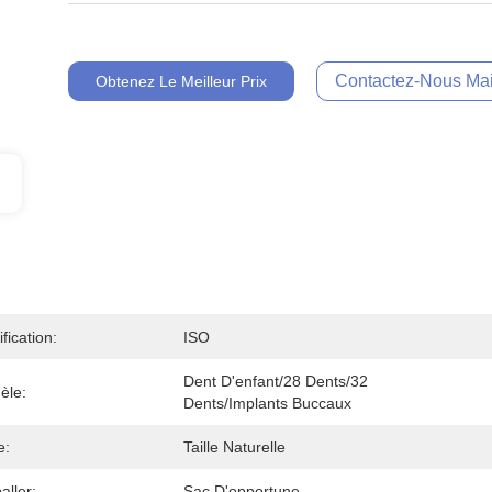
Contactez-Nous Mai
Obtenez Le Meilleur Prix
ification:
ISO
Dent D'enfant/28 Dents/32 
èle:
Dents/implants Buccaux
e:
Taille Naturelle
ller:
Sac D'opportune