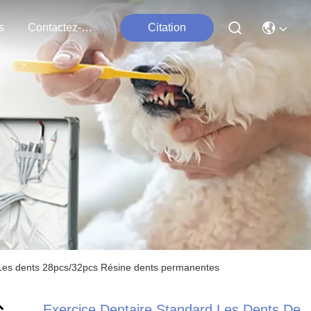
s
Contactez-Nous
Citation
e Les dents 28pcs/32pcs Résine dents permanentes
Exercice Dentaire Standard Les Dents De