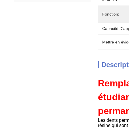
Fonction:
Capacité D'ap
Mettre en évid
Descript
Rempla
étudia
perma
Les dents perm
résine qui son