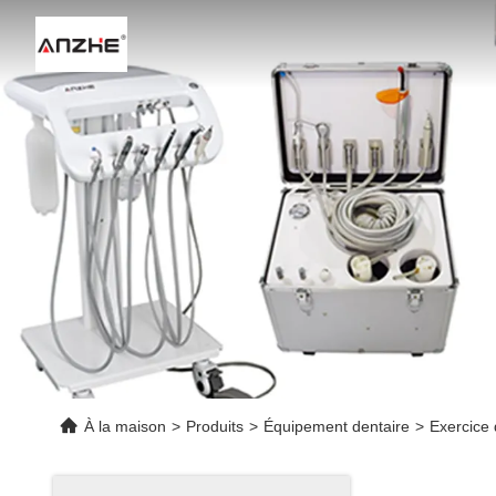
À la maison
>
Produits
>
Équipement dentaire
>
Exercice 