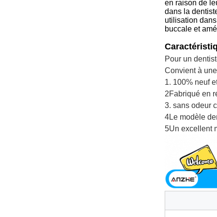
en raison de le
dans la dentist
utilisation dan
buccale et amél
Caractérist
Pour un dentist
Convient à une 
1. 100% neuf et
2Fabriqué en ré
3. sans odeur c
4Le modèle den
5Un excellent 