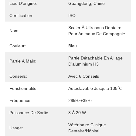
Lieu D'origine:
Guangdong, Chine
Certification:
ISO
Scaler À Ultrasons Dentaire 
Nom:
Pour Animaux De Compagnie
Couleur:
Bleu
Partie Détachable En Alliage 
Partie À Main:
D'aluminium H3
Conseils:
Avec 6 Conseils
Fonctionnalité:
Autoclavable Jusqu'à 135℃
Fréquence:
28kHz±3kHz
Puissance De Sortie:
3 À 20 W
Vétérinaire Clinique 
Usage:
Dentaire/hôpital