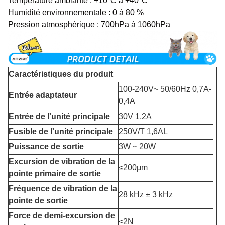
Température ambiante : +10°C à +40°C
Humidité environnementale : 0 à 80 %
Pression atmosphérique : 700hPa à 1060hPa
Caractéristiques du produit
100-240V~ 50/60Hz 0,7A-
Entrée adaptateur
0,4A
Entrée de l'unité principale
30V 1,2A
Fusible de l'unité principale
250V/T 1,6AL
Puissance de sortie
3W ~ 20W
Excursion de vibration de la
≤200μm
pointe primaire de sortie
Fréquence de vibration de la
28 kHz ± 3 kHz
pointe de sortie
Force de demi-excursion de
<2N