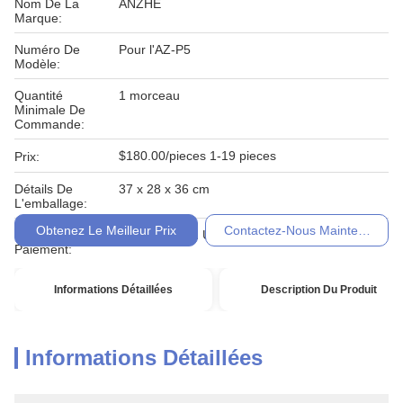
Nom De La
ANZHE
Marque:
Numéro De
Pour l'AZ-P5
Modèle:
Quantité
1 morceau
Minimale De
Commande:
$180.00/pieces 1-19 pieces
Prix:
Détails De
37 x 28 x 36 cm
L'emballage:
Obtenez Le Meilleur Prix
Contactez-Nous Maintenant
Conditions De
T / T, Western Union, Moneygram
Paiement:
Informations Détaillées
Description Du Produit
Informations Détaillées