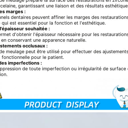
e meulage prépare la surface des restaurations en zircone 
celaine, garantissant une liaison et des résultats esthétiqu
es marges :
nels dentaires peuvent affiner les marges des restauration
 qui est essentiel pour la fonction et l'esthétique.
l'épaisseur souhaitée :
met d'obtenir l'épaisseur nécessaire pour les restaurations 
t en conservant une apparence naturelle.
ustements occlusaux :
e meulage peut être utilisé pour effectuer des ajustements
 fonctionnelle pour le patient.
es imperfections :
uppression de toute imperfection ou irrégularité de surface q
ion.