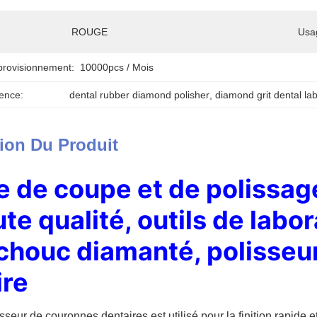
ROUGE
Usa
provisionnement:
10000pcs / Mois
ence:
dental rubber diamond polisher
, 
diamond grit dental lab
ion Du Produit
 de coupe et de polissage
te qualité, outils de labo
chouc diamanté, polisseu
ire
sseur de couronnes dentaires est utilisé pour la finition rapide 