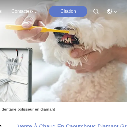
s
Contactez-Nous
Citation
 dentaire polisseur en diamant
Vente À Chaud En Caoutchouc Diamant Gr