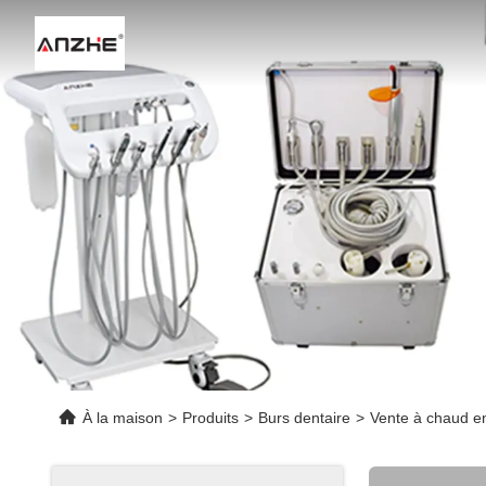
À la maison
>
Produits
>
Burs dentaire
>
Vente à chaud en