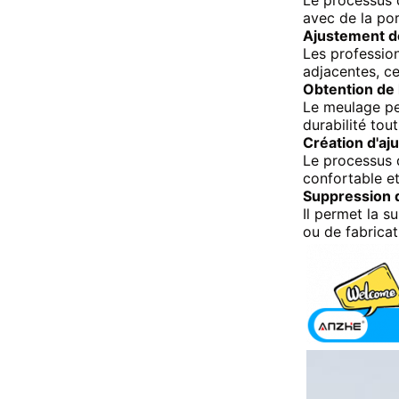
Le processus d
avec de la por
Ajustement d
Les profession
adjacentes, ce
Obtention de 
Le meulage per
durabilité tou
Création d'aj
Le processus d
confortable et
Suppression d
Il permet la s
ou de fabricat