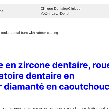
Clinique Dentaire/clinique 
ge:
Vétérinaire/hôpital
 tools
, 
dental burs with rubber coating
 en zircone dentaire, rou
ratoire dentaire en
r diamanté en caoutchou
et l'enlèvement des pièces en zircone, sans chaleur, traitement à