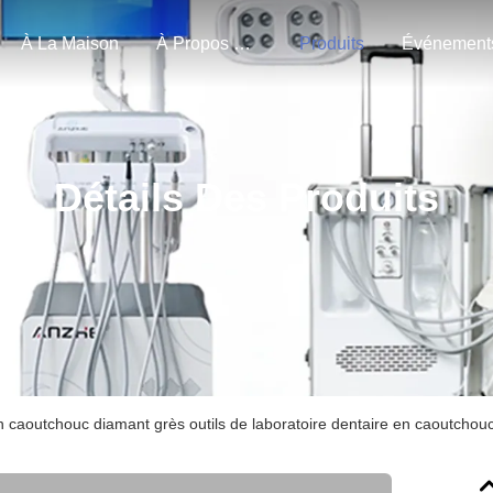
À La Maison
À Propos De Nous
Produits
Événement
Détails Des Produits
 caoutchouc diamant grès outils de laboratoire dentaire en caoutchouc