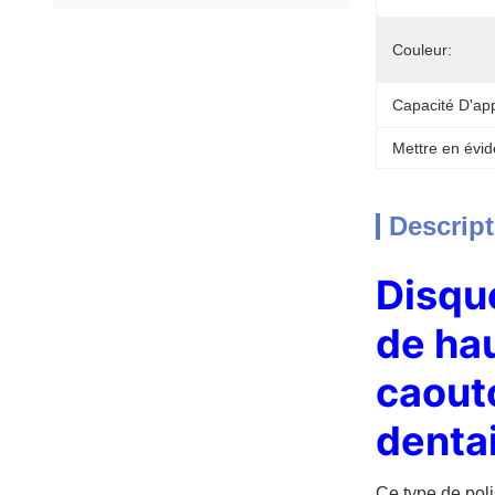
Couleur:
Capacité D'ap
Mettre en évid
Descript
Disque
de hau
caout
denta
Ce type de poli