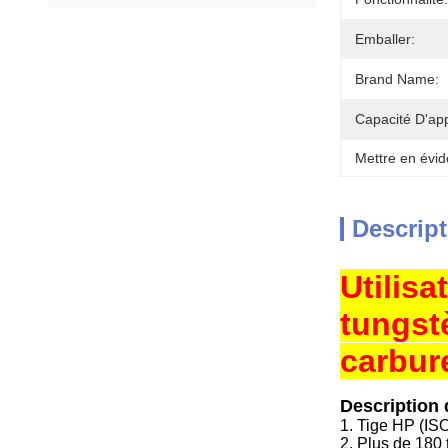
Emballer:
Brand Name:
Capacité D'ap
Mettre en évid
Descript
Utilisa
tungstè
carbur
Description 
1. Tige HP (ISO
2. Plus de 180 