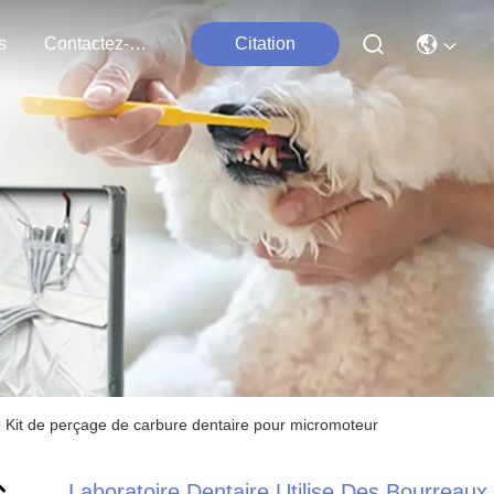
s
Contactez-Nous
Citation
e Kit de perçage de carbure dentaire pour micromoteur
Laboratoire Dentaire Utilise Des Bourreaux