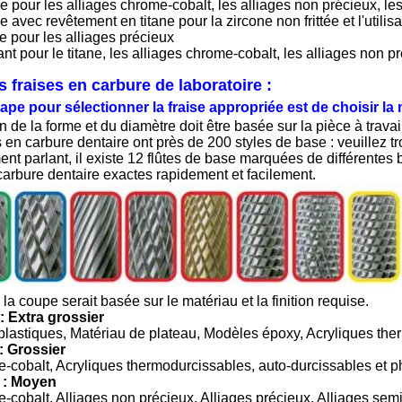
 pour les alliages chrome-cobalt, les alliages non précieux, les
 avec revêtement en titane pour la zircone non frittée et l'utili
 pour les alliages précieux
t pour le titane, les alliages chrome-cobalt, les alliages non p
s fraises en carbure de laboratoire :
ape pour sélectionner la fraise appropriée est de choisir la 
n de la forme et du diamètre doit être basée sur la pièce à travaill
 en carbure dentaire ont près de 200 styles de base : veuillez tr
t parlant, il existe 12 flûtes de base marquées de différentes b
carbure dentaire exactes rapidement et facilement.
la coupe serait basée sur le matériau et la finition requise.
: Extra grossier
plastiques, Matériau de plateau, Modèles époxy, Acryliques the
: Grossier
-cobalt, Acryliques thermodurcissables, auto-durcissables et p
 : Moyen
-cobalt, Alliages non précieux, Alliages précieux, Alliages semi