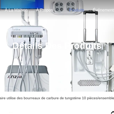
À La Maison
À Propos De Nous
Produits
Événement
Détails Des Produits
aire utilise des bourreaux de carbure de tungstène 10 pièces/ensembl