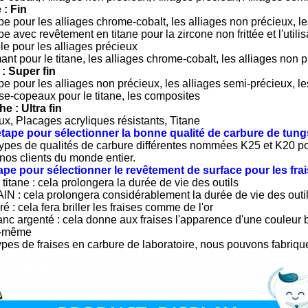
 : Fin
e pour les alliages chrome-cobalt, les alliages non précieux, le
e avec revêtement en titane pour la zircone non frittée et l'util
e pour les alliages précieux
nt pour le titane, les alliages chrome-cobalt, les alliages non 
: Super fin
e pour les alliages non précieux, les alliages semi-précieux, le
se-copeaux pour le titane, les composites
e : Ultra fin
ux, Placages acryliques résistants, Titane
tape pour sélectionner la bonne qualité de carbure de tung
pes de qualités de carbure différentes nommées K25 et K20 pour
nos clients du monde entier.
ape pour sélectionner le revêtement de surface pour les fra
itane : cela prolongera la durée de vie des outils
lN : cela prolongera considérablement la durée de vie des outil
 : cela fera briller les fraises comme de l'or
c argenté : cela donne aux fraises l'apparence d'une couleur bl
e-même
ypes de fraises en carbure de laboratoire, nous pouvons fabriq