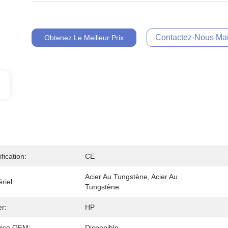
Contactez-Nous Mai
Obtenez Le Meilleur Prix
ification:
CE
Acier Au Tungstène, Acier Au 
riel:
Tungstène
r:
HP
vice OEM:
Disponible