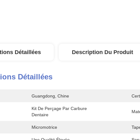
tions Détaillées
Description Du Produit
ions Détaillées
Guangdong, Chine
Cert
Kit De Perçage Par Carbure 
Maté
Dentaire
Micromotrice
Tape
Une Qualité Élevée
Ser