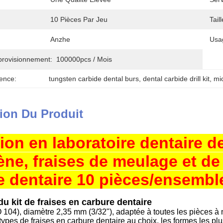
10 Pièces Par Jeu
Taill
Anzhe
Usa
provisionnement:
100000pcs / Mois
ence:
tungsten carbide dental burs
, 
dental carbide drill kit
, 
mi
ion Du Produit
tion en laboratoire dentaire d
ne, fraises de meulage et de 
e dentaire 10 pièces/ensemb
du kit de fraises en carbure dentaire
 104), diamètre 2,35 mm (3/32"), adaptée à toutes les pièces à
types de fraises en carbure dentaire au choix, les formes les plu