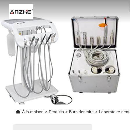
À la maison
>
Produits
>
Burs dentaire
>
Laboratoire dent