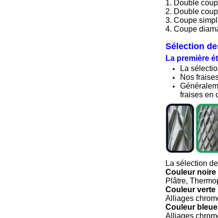
1. Double coupe
2. Double coupe
3. Coupe simple
4. Coupe diaman
Sélection de
L
a première ét
La sélectio
Nos fraises
Généralemen
fraises en 
La sélection de 
Couleur noire 
Plâtre, Thermo
Couleur verte 
Alliages chrome
Couleur bleue
Alliages chrome