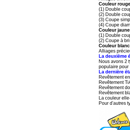
Couleur rouge
(1) Double coup
(2) Double coup
(3) Coupe simpl
(4) Coupe diama
Couleur jaune 
(1) Double coup
(2) Coupe à bri
Couleur blanch
Alliages précie
La deuxième é
Nous avons 2 ty
populaire pour 
La dernière ét
Revêtement en t
Revêtement TiA
Revêtement doré
Revêtement blan
La couleur ell
Pour d'autres t