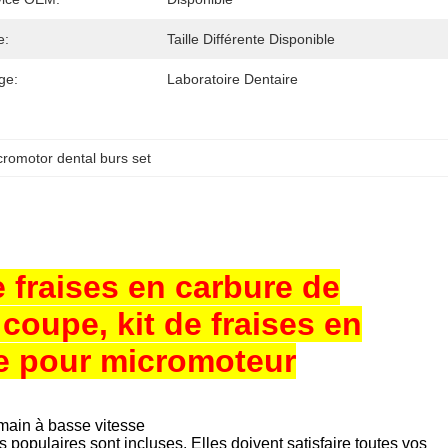
e:
Taille Différente Disponible
ge:
Laboratoire Dentaire
cromotor dental burs set
e fraises en carbure de
coupe, kit de fraises en
le pour micromoteur
 main à basse vitesse
s populaires sont incluses. Elles doivent satisfaire toutes vos