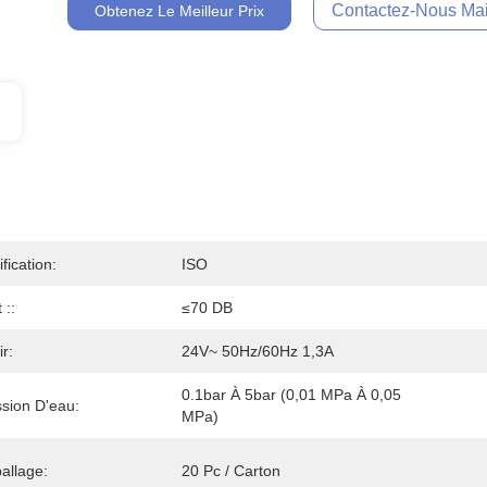
Contactez-Nous Mai
Obtenez Le Meilleur Prix
ification:
ISO
 ::
≤70 DB
ir:
24V~ 50Hz/60Hz 1,3A
0.1bar À 5bar (0,01 MPa À 0,05 
sion D'eau:
MPa)
allage:
20 Pc / Carton