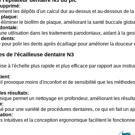
 l'épilateur dentaire N3 du pic
supprimé:
ement les dépôts d'un calcul dur au-dessus et au-dessous de la
 plaque:
t éliminer le biofilm de plaque, améliorant la santé buccale globa
dontale:
ne utilisation dans les traitements parodontaux, aidant à la ge
 dents:
sé pour polir les dents après écaillage pour améliorer la douceur 
s de l'écailleuse dentaire N3
ise à l'échelle plus rapide et plus efficace par rapport aux inst
ient:
l provoque moins d'inconfort et de sensibilité que les méthodes
es résultats:
onique permet un nettoyage en profondeur, améliorant les résult
e:
lisé pour une variété de procédures dentaires, ce qui en fait un a
sation:
ntuitives et la conception ergonomique facilitent le fonctionne