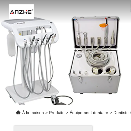
À la maison
>
Produits
>
Équipement dentaire
>
Dentiste 