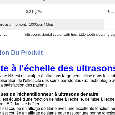
0.2 Kg/pc
Usa
provisionnement:
1000pcs / Mois
ence:
ultrasonic dental scaler with tips
, 
LED teeth cleaning e
ion Du Produit
te à l'échelle des ultrason
aire N3 est un scalper à ultrasons largement utilisé dans les cab
lioration de l'efficacité des soins parodontauxSa technologie a
 la satisfaction des patients.
ques de l'échantillonneur à ultrasons dentaire
 est équipé d'une fonction de mise à l'échelle, de mise à l'échel
ère LED dans le boîtier.
 est coulée en alliage de titane avec une excellente fonction mé
 est coulée en alliage de titane pour assurer une bonne foncti