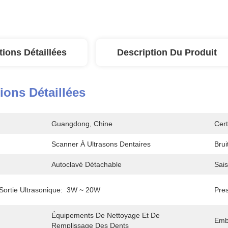
tions Détaillées
Description Du Produit
ions Détaillées
Guangdong, Chine
Cert
Scanner À Ultrasons Dentaires
Bruit
Autoclavé Détachable
Sais
ortie Ultrasonique:
3W ~ 20W
Pres
Équipements De Nettoyage Et De 
Emb
Remplissage Des Dents