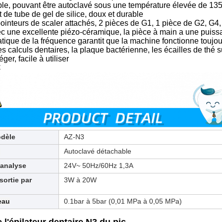
ble, pouvant être autoclavé sous une température élevée de 13
t de tube de gel de silice, doux et durable
ointeurs de scaler attachés, 2 pièces de G1, 1 pièce de G2, G4
 une excellente piézo-céramique, la pièce à main a une puissa
tique de la fréquence garantit que la machine fonctionne toujou
es calculs dentaires, la plaque bactérienne, les écailles de thé 
ger, facile à utiliser
C
dèle
AZ-N3
n
Autoclavé détachable
'analyse
24V~ 50Hz/60Hz 1,3A
sortie par
3W à 20W
eau
0.1bar à 5bar (0,01 MPa à 0,05 MPa)