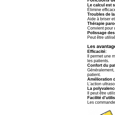
Fonctions de
Le calcul est 
Élimine efficac
Troubles de la
Aide à briser e
Thérapie paro
Convient pour u
Polissage des
Peut être utili
Les avantage
Efficacité:
Il permet une m
les patients.
Confort du pat
Généralement, i
patient.
Amélioration d
L'action ultras
La polyvalenc
Il peut être uti
Facilité d'utili
Les commandes i