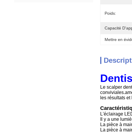
Poids:
Capacité D'ap
Mettre en évid
Descript
Dentis
Le scalper dent
conviviales.amé
les résultats et
Caractéristi
L'éclairage LED
Il y a une lumi
La pièce à main
La pièce à main