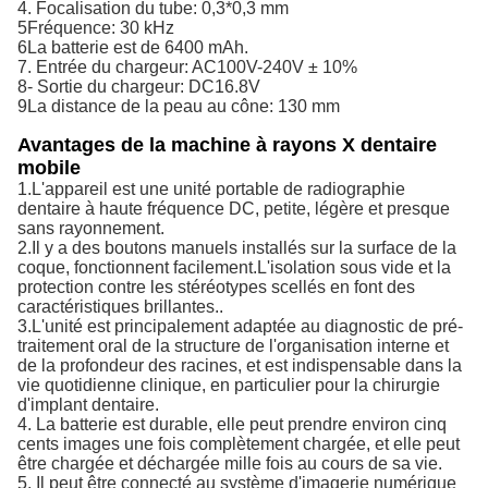
4. Focalisation du tube: 0,3*0,3 mm
5Fréquence: 30 kHz
6La batterie est de 6400 mAh.
7. Entrée du chargeur: AC100V-240V ± 10%
8- Sortie du chargeur: DC16.8V
9La distance de la peau au cône: 130 mm
Avantages de la machine à rayons X dentaire
mobile
1.
L'appareil est une unité portable de radiographie
dentaire à haute fréquence DC, petite, légère et presque
sans rayonnement.
2.
Il y a des boutons manuels installés sur la surface de la
coque, fonctionnent facilement.L'isolation sous vide et la
protection contre les stéréotypes scellés en font des
caractéristiques brillantes..
3.
L'unité est principalement adaptée au diagnostic de pré-
traitement oral de la structure de l'organisation interne et
de la profondeur des racines, et est indispensable dans la
vie quotidienne clinique, en particulier pour la chirurgie
d'implant dentaire.
4.
La batterie est durable, elle peut prendre environ cinq
cents images une fois complètement chargée, et elle peut
être chargée et déchargée mille fois au cours de sa vie.
5.
Il peut être connecté au système d'imagerie numérique