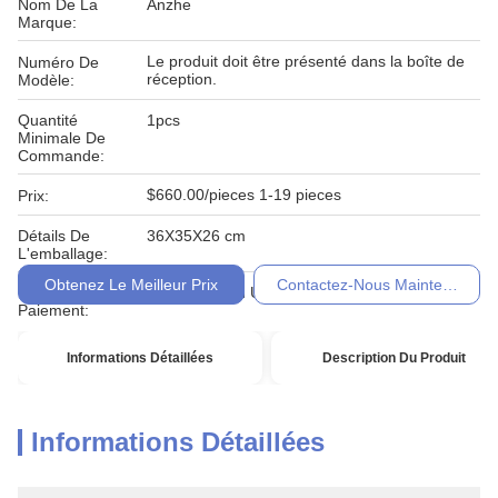
Nom De La
Anzhe
Marque:
Le produit doit être présenté dans la boîte de
Numéro De
réception.
Modèle:
Quantité
1pcs
Minimale De
Commande:
$660.00/pieces 1-19 pieces
Prix:
Détails De
36X35X26 cm
L'emballage:
Obtenez Le Meilleur Prix
Contactez-Nous Maintenant
Conditions De
T / T, Western Union, Moneygram
Paiement:
Informations Détaillées
Description Du Produit
Informations Détaillées