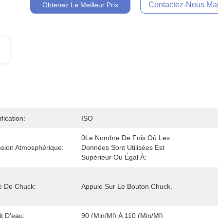
Contactez-Nous Mai
Obtenez Le Meilleur Prix
ification:
ISO
0Le Nombre De Fois Où Les 
ssion Atmosphérique:
Données Sont Utilisées Est 
Supérieur Ou Égal À:
e De Chuck:
Appuie Sur Le Bouton Chuck.
t D'eau:
90 (min/ml) À 110 (min/ml)