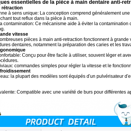
ques essentielles de la pièce à main dentaire anti-ret
rétraction
ne à sens unique: La conception comprend généralement une van
chant tout reflux dans la pièce à main.
a contamination: Ce mécanisme aide à éviter la contamination cr
ng.
rande vitesse
nombreuses pièces à main anti-retraction fonctionnent à grande 
ures dentaires, notamment la préparation des caries et les trav
rgonomique
nfortable: Conçu pour être facile à utiliser, souvent léger et av
océdures.
iviaux: commandes simples pour régler la vitesse et le fonction
froidissement
'eau: la plupart des modèles sont équipés d'un pulvérisateur d'ea
yvalente: Compatible avec une variété de burs pour différentes ap