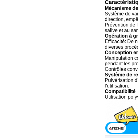
Caractéristi
Mécanisme de 
Système de van
direction, empê
Prévention de l
salive et au sa
Opération à g
Efficacité: De 
diverses procéd
Conception e
Manipulation co
pendant les pr
Contrôles conv
Système de re
Pulvérisation d
l'utilisation.
Compatibilité
Utilisation pol