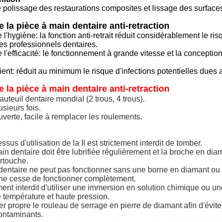
e polissage des restaurations composites et lissage des surface
 la pièce à main dentaire anti-retraction
 l'hygiène: la fonction anti-retrait réduit considérablement le r
 les professionnels dentaires.
 l'efficacité: le fonctionnement à grande vitesse et la conception
ient: réduit au minimum le risque d'infections potentielles dues a
 la pièce à main dentaire anti-retraction
auteuil dentaire mondial (2 trous, 4 trous).
usieurs fois.
verte, facile à remplacer les roulements.
ssus d'utilisation de la
Il est strictement interdit de tomber.
n dentaire doit être lubrifiée régulièrement et la broche en diam
artouche.
dentaire ne peut pas fonctionner sans une borne en diamant ou 
ne cesse de fonctionner complètement.
tement interdit d'utiliser une immersion en solution chimique ou un
 température et haute pression.
r propre le rouleau de serrage en pierre de diamant afin d'éviter
ontaminants.