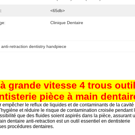
t:
<65db>
ge:
Clinique Dentaire
, 
anti-retraction dentistry handpiece
à grande vitesse 4 trous outi
ntisterie pièce à main dentair
r empêcher le reflux de liquides et de contaminants de la cavité
l'hygiène et réduire le risque de contamination croisée pendant 
sibilité que des fluides soient aspirés dans la pièce, assurant 
 dentaire anti-retraction est un outil essentiel en dentisterie
erses procédures dentaires.