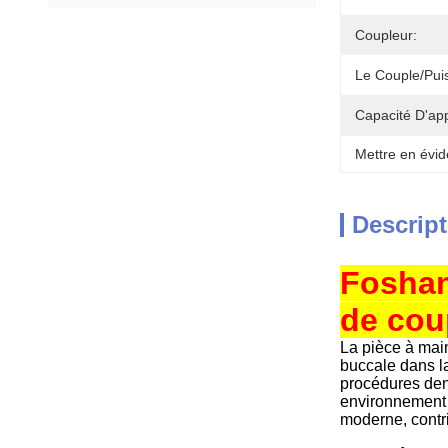
Coupleur:
Le Couple/pui
Capacité D'ap
Mettre en évid
Descript
Foshan
de coup
La pièce à main
buccale dans la
procédures dent
environnement p
moderne, contri