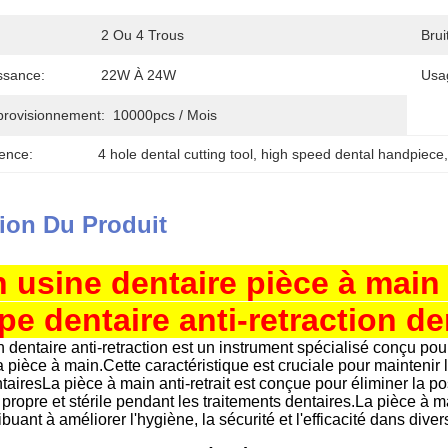
2 Ou 4 Trous
Brui
ssance:
22W À 24W
Usa
provisionnement:
10000pcs / Mois
ence:
4 hole dental cutting tool
, 
high speed dental handpiece
ion Du Produit
 usine dentaire pièce à main 
e dentaire anti-retraction de
 dentaire anti-retraction est un instrument spécialisé conçu pou
 pièce à main.Cette caractéristique est cruciale pour maintenir 
airesLa pièce à main anti-retrait est conçue pour éliminer la pos
ropre et stérile pendant les traitements dentaires.La pièce à main
buant à améliorer l'hygiène, la sécurité et l'efficacité dans div