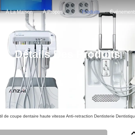
À La Maison
À Propos De Nous
Produits
Événement
Détails Des Produits
il de coupe dentaire haute vitesse Anti-retraction Dentisterie Dentistiq