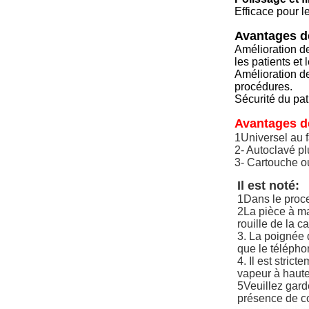
Efficace pour l
Avantages de
Amélioration de
les patients et
Amélioration de
procédures.
Sécurité du pat
Avantages de
1Universel au f
2- Autoclavé pl
3- Cartouche ou
Il est noté:
1Dans le proce
2La pièce à mai
rouille de la c
3. La poignée 
que le télépho
4. Il est stric
vapeur à haute
5Veuillez garde
présence de c