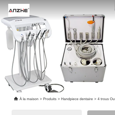
À la maison
>
Produits
>
Handpiece dentaire
>
4 trous Out