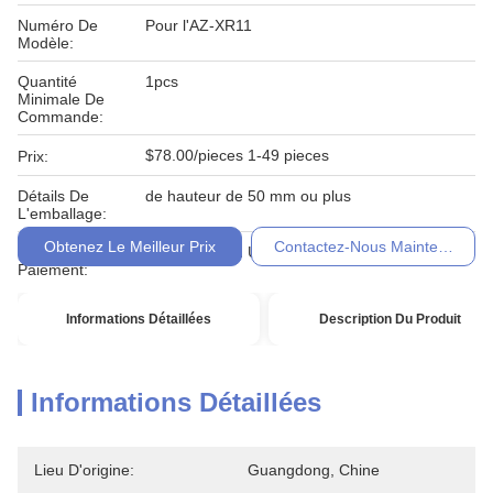
Numéro De
Pour l'AZ-XR11
Modèle:
Quantité
1pcs
Minimale De
Commande:
$78.00/pieces 1-49 pieces
Prix:
Détails De
de hauteur de 50 mm ou plus
L'emballage:
Obtenez Le Meilleur Prix
Contactez-Nous Maintenant
Conditions De
T / T, Western Union, Moneygram
Paiement:
Informations Détaillées
Description Du Produit
Informations Détaillées
Lieu D'origine:
Guangdong, Chine