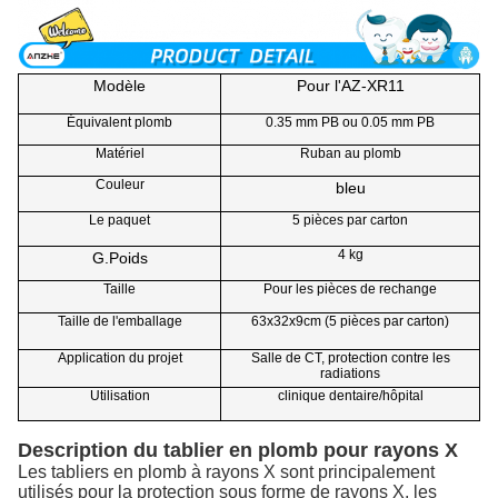
Modèle
Pour l'AZ-XR11
Équivalent plomb
0.35 mm PB ou 0.05 mm PB
Matériel
Ruban au plomb
Couleur
bleu
Le paquet
5 pièces par carton
4 kg
G.Poids
Taille
Pour les pièces de rechange
Taille de l'emballage
63x32x9cm (5 pièces par carton)
Application du projet
Salle de CT, protection contre les
radiations
Utilisation
clinique dentaire/hôpital
Description du tablier en plomb pour rayons X
Les tabliers en plomb à rayons X sont principalement
utilisés pour la protection sous forme de rayons X, les