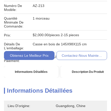
Numéro De
AZ-213
Modèle:
Quantité
1 morceau
Minimale De
Commande:
$2,000.00/pieces 2-15 pieces
Prix:
Détails De
Casse en bois de 145X98X115 cm
L'emballage:
Obtenez Le Meilleur Prix
Contactez-Nous Maintenant
Conditions De
T/T, Western Union, MoneyGram
Paiement:
Informations Détaillées
Description Du Produit
Informations Détaillées
Lieu D'origine:
Guangdong, Chine