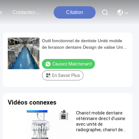
s
Contactez-Nous
Citation
Outil fonctionnel de dentiste Unité mobile
de livraison dentaire Design de valise Unité
dentaire portable avec compresseur d'air
550W
Causez Maintenant
En Savoir Plus
Vidéos connexes
Chariot mobile dentaire
vétérinaire direct d'usine
avec unité de
radiographie, chariot de
traitement dentaire