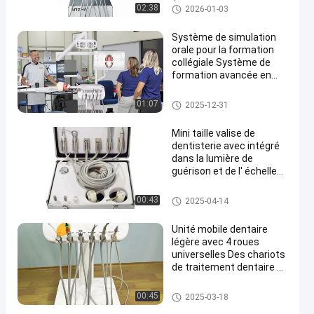
vétérinaire portable,
Équipement dentaire vétérinair
02:38
2026-01-03
chariot dentaire OEM
e
Système de simulation
orale pour la formation
collégiale Système de
formation avancée en
simulation dentaire avec
compresseur et lampe
Chariot dentaire mobile
01:07
2025-12-31
chirurgicale
Mini taille valise de
dentisterie avec intégré
dans la lumière de
guérison et de l' échelle
dentaire mobile unité de
traitement dentaire
Chariot dentaire mobile
00:43
2025-04-14
Unité mobile dentaire
légère avec 4 roues
universelles Des chariots
de traitement dentaire de
conception simple
Chariot dentaire mobile
00:45
2025-03-18