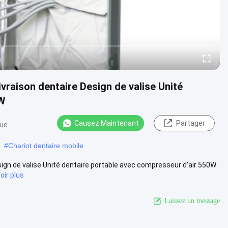
ivraison dentaire Design de valise Unité
0W
Causez Maintenant
Partager
vue
#
Chariot dentaire mobile
esign de valise Unité dentaire portable avec compresseur d'air 550W
oir plus
Laissez un message