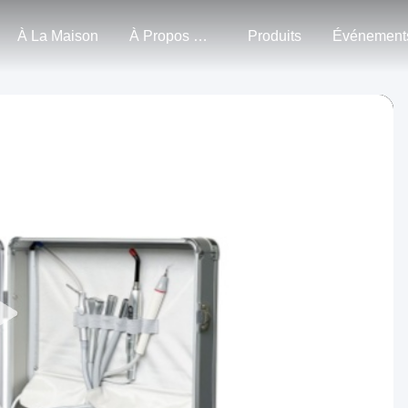
À La Maison
À Propos De Nous
Produits
Événement