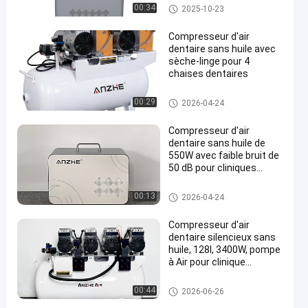
couleur Gery avec boîte
compresseur d'air dentaire
00:34
2025-10-23
Compresseur d'air
dentaire sans huile avec
sèche-linge pour 4
chaises dentaires
compresseur d'air dentaire
00:29
2026-04-24
Compresseur d'air
dentaire sans huile de
550W avec faible bruit de
50 dB pour cliniques
dentaires et chariots
mobiles
compresseur d'air dentaire
00:13
2026-04-24
Compresseur d'air
dentaire silencieux sans
huile, 128l, 3400W, pompe
à Air pour clinique
dentaire, flux d'air
420l/min, équipement
compresseur d'air dentaire
00:44
2026-06-26
dentaire médical, OEM