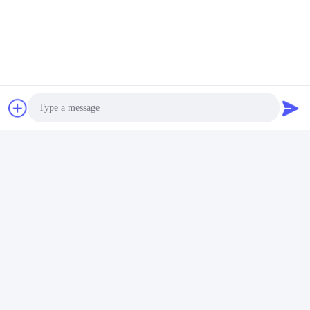
Photo
Video Call
Audio Call