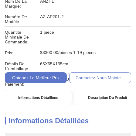
Nom De La
ANZHE
Marque:
Numéro De
AZ-AP201-2
Modèle:
Quantité
1 pièce
Minimale De
Commande:
$3300.00/pieces 1-19 pieces
Prix:
Détails De
65X65X135cm
L'emballage:
Obtenez Le Meilleur Prix
Contactez-Nous Maintenant
Conditions De
T/T, Western Union, MoneyGram
Paiement:
Informations Détaillées
Description Du Produit
Informations Détaillées